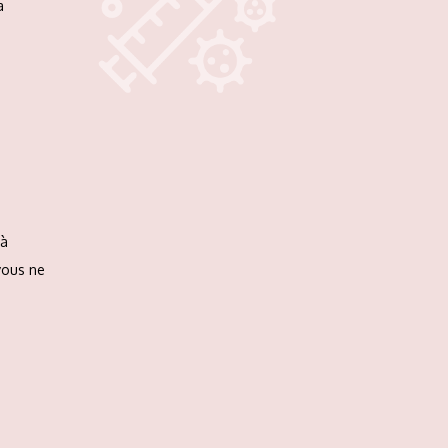
a
 à
vous ne