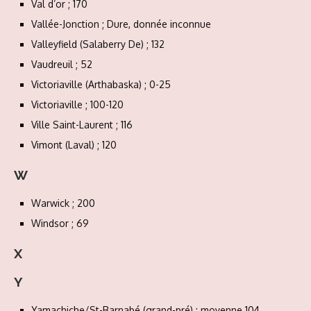
Val d’or ; 170
Vallée-Jonction ; Dure, donnée inconnue
Valleyfield (Salaberry De) ; 132
Vaudreuil ; 52
Victoriaville (Arthabaska) ; 0-25
Victoriaville ; 100-120
Ville Saint-Laurent ; 116
Vimont (Laval) ; 120
W
Warwick ; 200
Windsor ; 69
X
Y
Yamachiche/St-Barnabé (grand-pré) ; moyenne 104