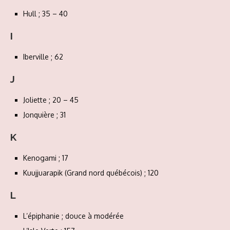
Hull ; 35 – 40
I
Iberville ; 62
J
Joliette ; 20 – 45
Jonquière ; 31
K
Kenogami ; 17
Kuujjuarapik (Grand nord québécois) ; 120
L
L’épiphanie ; douce à modérée